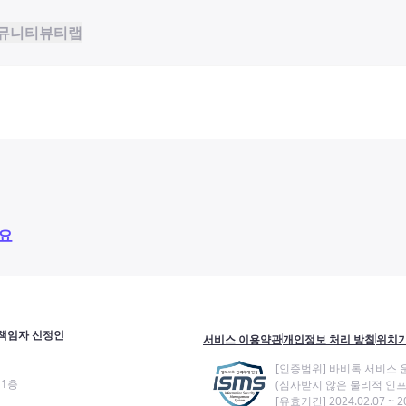
뮤니티
뷰티랩
요
책임자 신정인
서비스 이용약관
개인정보 처리 방침
위치기
[인증범위] 바비톡 서비스 
11층
(심사받지 않은 물리적 인프
[유효기간] 2024.02.07 ~ 20