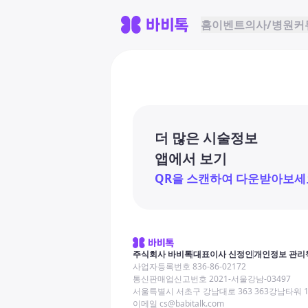
홈
이벤트
의사/병원
커
더 많은 시술정보
앱에서 보기
QR을 스캔하여 다운받아보세
주식회사 바비톡
대표이사 신정인
개인정보 관리
사업자등록번호 836-86-02172
통신판매업신고번호 2021-서울강남-03497
서울특별시 서초구 강남대로 363 363강남타워 
이메일 cs@babitalk.com