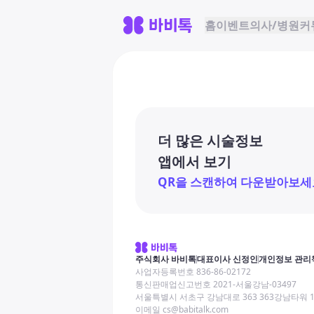
홈
이벤트
의사/병원
커
더 많은 시술정보
앱에서 보기
QR을 스캔하여 다운받아보세
주식회사 바비톡
대표이사 신정인
개인정보 관리
사업자등록번호 836-86-02172
통신판매업신고번호 2021-서울강남-03497
서울특별시 서초구 강남대로 363 363강남타워 
이메일 cs@babitalk.com