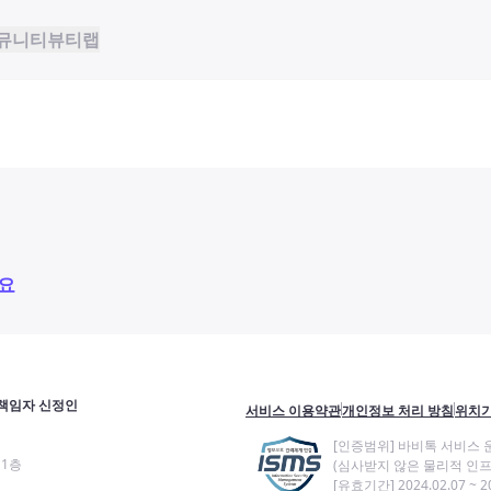
뮤니티
뷰티랩
요
책임자 신정인
서비스 이용약관
개인정보 처리 방침
위치기
[인증범위] 바비톡 서비스 
11층
(심사받지 않은 물리적 인프
[유효기간] 2024.02.07 ~ 20