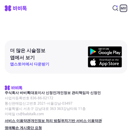
더 많은 시술정보
앱에서 보기
앱스토어에서 다운받기
주식회사 바비톡
대표이사 신정인
개인정보 관리책임자 신정인
사업자등록번호 836-86-02172
통신판매업신고번호 2021-서울강남-03497
서울특별시 서초구 강남대로 363 363강남타워 11층
이메일 cs@babitalk.com
서비스 이용약관
개인정보 처리 방침
위치기반 서비스 이용약관
명예훼손 게시중단 요청