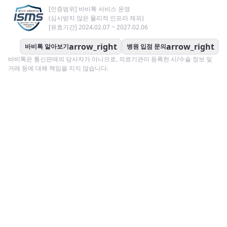
[인증범위] 바비톡 서비스 운영
(심사받지 않은 물리적 인프라 제외)
[유효기간] 2024.02.07 ~ 2027.02.06
arrow_right
arrow_right
바비톡 알아보기
병원 입점 문의
바비톡은 통신판매의 당사자가 아니므로, 의료기관이 등록한 시/수술 정보 및
거래 등에 대해 책임을 지지 않습니다.