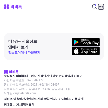
더 많은 시술정보
앱에서 보기
앱스토어에서 다운받기
주식회사 바비톡
대표이사 신정인
개인정보 관리책임자 신정인
사업자등록번호 836-86-02172
통신판매업신고번호 2021-서울강남-03497
서울특별시 서초구 강남대로 363 363강남타워 11층
이메일 cs@babitalk.com
서비스 이용약관
개인정보 처리 방침
위치기반 서비스 이용약관
명예훼손 게시중단 요청