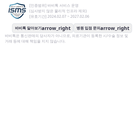
[인증범위] 바비톡 서비스 운영
(심사받지 않은 물리적 인프라 제외)
[유효기간] 2024.02.07 ~ 2027.02.06
arrow_right
arrow_right
바비톡 알아보기
병원 입점 문의
바비톡은 통신판매의 당사자가 아니므로, 의료기관이 등록한 시/수술 정보 및
거래 등에 대해 책임을 지지 않습니다.