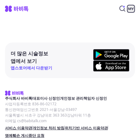
더 많은 시술정보
앱에서 보기
앱스토어에서 다운받기
주식회사 바비톡
대표이사 신정인
개인정보 관리책임자 신정인
사업자등록번호 836-86-02172
통신판매업신고번호 2021-서울강남-03497
서울특별시 서초구 강남대로 363 363강남타워 11층
이메일 cs@babitalk.com
서비스 이용약관
개인정보 처리 방침
위치기반 서비스 이용약관
명예훼손 게시중단 요청