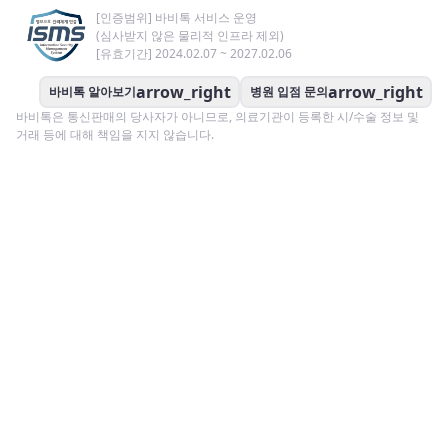
[인증범위] 바비톡 서비스 운영
(심사받지 않은 물리적 인프라 제외)
[유효기간] 2024.02.07 ~ 2027.02.06
arrow_right
arrow_right
바비톡 알아보기
병원 입점 문의
바비톡은 통신판매의 당사자가 아니므로, 의료기관이 등록한 시/수술 정보 및
거래 등에 대해 책임을 지지 않습니다.