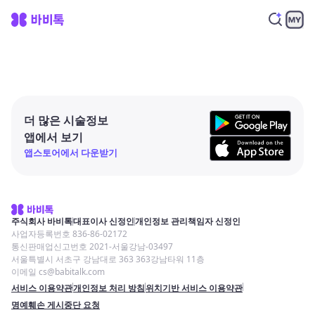
더 많은 시술정보
앱에서 보기
앱스토어에서 다운받기
주식회사 바비톡
대표이사 신정인
개인정보 관리책임자 신정인
사업자등록번호 836-86-02172
통신판매업신고번호 2021-서울강남-03497
서울특별시 서초구 강남대로 363 363강남타워 11층
이메일 cs@babitalk.com
서비스 이용약관
개인정보 처리 방침
위치기반 서비스 이용약관
명예훼손 게시중단 요청