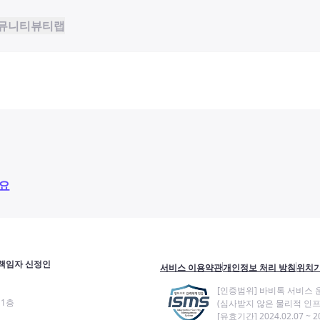
뮤니티
뷰티랩
요
책임자 신정인
서비스 이용약관
개인정보 처리 방침
위치기
[인증범위] 바비톡 서비스 
11층
(심사받지 않은 물리적 인프
[유효기간] 2024.02.07 ~ 20