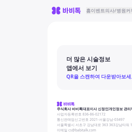
홈
이벤트
의사/병원
커
더 많은 시술정보
앱에서 보기
QR을 스캔하여 다운받아보세
주식회사 바비톡
대표이사 신정인
개인정보 관리
사업자등록번호 836-86-02172
통신판매업신고번호 2021-서울강남-03497
서울특별시 서초구 강남대로 363 363강남타워 
이메일 cs@babitalk.com