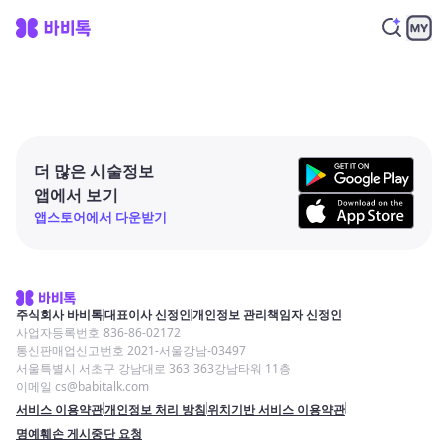
더 많은 시술정보
앱에서 보기
앱스토어에서 다운받기
주식회사 바비톡
대표이사 신정인
개인정보 관리책임자 신정인
사업자등록번호 836-86-02172
통신판매업신고번호 2021-서울강남-03497
서울특별시 서초구 강남대로 363 363강남타워 11층
이메일 cs@babitalk.com
서비스 이용약관
개인정보 처리 방침
위치기반 서비스 이용약관
명예훼손 게시중단 요청