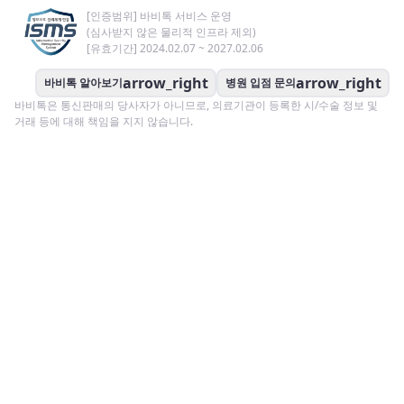
[인증범위] 바비톡 서비스 운영
(심사받지 않은 물리적 인프라 제외)
[유효기간] 2024.02.07 ~ 2027.02.06
arrow_right
arrow_right
바비톡 알아보기
병원 입점 문의
바비톡은 통신판매의 당사자가 아니므로, 의료기관이 등록한 시/수술 정보 및
거래 등에 대해 책임을 지지 않습니다.