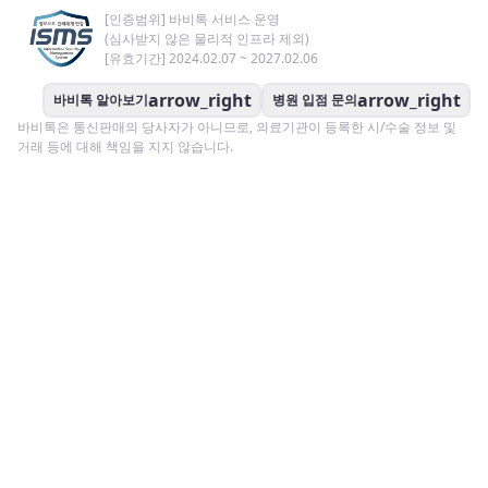
[인증범위] 바비톡 서비스 운영
(심사받지 않은 물리적 인프라 제외)
[유효기간] 2024.02.07 ~ 2027.02.06
arrow_right
arrow_right
바비톡 알아보기
병원 입점 문의
바비톡은 통신판매의 당사자가 아니므로, 의료기관이 등록한 시/수술 정보 및
거래 등에 대해 책임을 지지 않습니다.