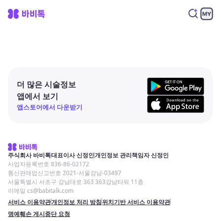
더 많은 시술정보
앱에서 보기
앱스토어에서 다운받기
주식회사 바비톡
대표이사 신정인
개인정보 관리책임자 신정인
사업자등록번호 836-86-02172
통신판매업신고번호 2021-서울강남-03497
서울특별시 서초구 강남대로 363 363강남타워 11층
이메일 cs@babitalk.com
서비스 이용약관
개인정보 처리 방침
위치기반 서비스 이용약관
명예훼손 게시중단 요청