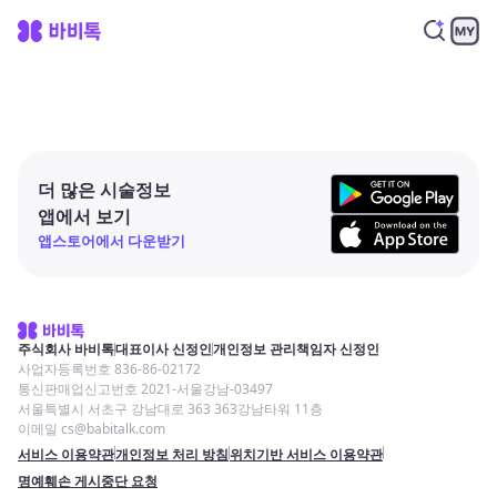
더 많은 시술정보
앱에서 보기
앱스토어에서 다운받기
주식회사 바비톡
대표이사 신정인
개인정보 관리책임자 신정인
사업자등록번호 836-86-02172
통신판매업신고번호 2021-서울강남-03497
서울특별시 서초구 강남대로 363 363강남타워 11층
이메일 cs@babitalk.com
서비스 이용약관
개인정보 처리 방침
위치기반 서비스 이용약관
명예훼손 게시중단 요청