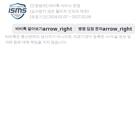
[인증범위] 바비톡 서비스 운영
(심사받지 않은 물리적 인프라 제외)
[유효기간] 2024.02.07 ~ 2027.02.06
arrow_right
arrow_right
바비톡 알아보기
병원 입점 문의
바비톡은 통신판매의 당사자가 아니므로, 의료기관이 등록한 시/수술 정보 및
거래 등에 대해 책임을 지지 않습니다.