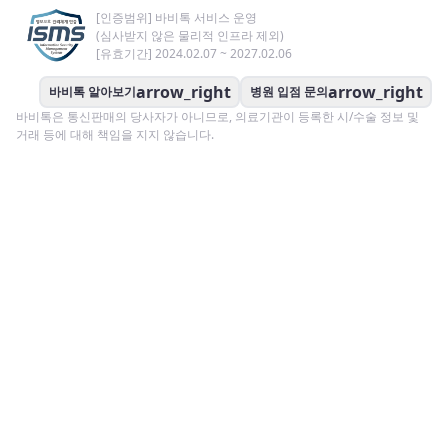
[인증범위] 바비톡 서비스 운영
(심사받지 않은 물리적 인프라 제외)
[유효기간] 2024.02.07 ~ 2027.02.06
arrow_right
arrow_right
바비톡 알아보기
병원 입점 문의
바비톡은 통신판매의 당사자가 아니므로, 의료기관이 등록한 시/수술 정보 및
거래 등에 대해 책임을 지지 않습니다.