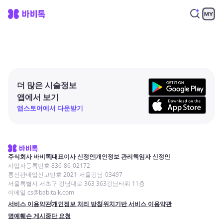
더 많은 시술정보
앱에서 보기
앱스토어에서 다운받기
주식회사 바비톡
대표이사 신정인
개인정보 관리책임자 신정인
사업자등록번호 836-86-02172
통신판매업신고번호 2021-서울강남-03497
서울특별시 서초구 강남대로 363 363강남타워 11층
이메일 cs@babitalk.com
서비스 이용약관
개인정보 처리 방침
위치기반 서비스 이용약관
명예훼손 게시중단 요청