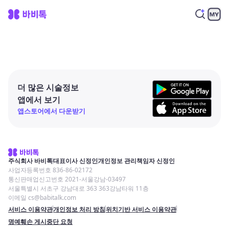
더 많은 시술정보
앱에서 보기
앱스토어에서 다운받기
주식회사 바비톡
대표이사 신정인
개인정보 관리책임자 신정인
사업자등록번호 836-86-02172
통신판매업신고번호 2021-서울강남-03497
서울특별시 서초구 강남대로 363 363강남타워 11층
이메일 cs@babitalk.com
서비스 이용약관
개인정보 처리 방침
위치기반 서비스 이용약관
명예훼손 게시중단 요청