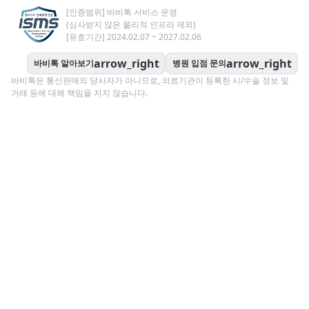
[인증범위] 바비톡 서비스 운영
(심사받지 않은 물리적 인프라 제외)
[유효기간] 2024.02.07 ~ 2027.02.06
arrow_right
arrow_right
바비톡 알아보기
병원 입점 문의
바비톡은 통신판매의 당사자가 아니므로, 의료기관이 등록한 시/수술 정보 및
거래 등에 대해 책임을 지지 않습니다.