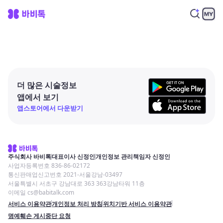
더 많은 시술정보
앱에서 보기
앱스토어에서 다운받기
주식회사 바비톡
대표이사 신정인
개인정보 관리책임자 신정인
사업자등록번호 836-86-02172
통신판매업신고번호 2021-서울강남-03497
서울특별시 서초구 강남대로 363 363강남타워 11층
이메일 cs@babitalk.com
서비스 이용약관
개인정보 처리 방침
위치기반 서비스 이용약관
명예훼손 게시중단 요청