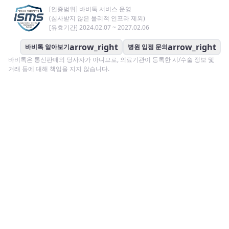
[인증범위] 바비톡 서비스 운영
(심사받지 않은 물리적 인프라 제외)
[유효기간] 2024.02.07 ~ 2027.02.06
arrow_right
arrow_right
바비톡 알아보기
병원 입점 문의
바비톡은 통신판매의 당사자가 아니므로, 의료기관이 등록한 시/수술 정보 및
거래 등에 대해 책임을 지지 않습니다.