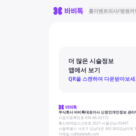
홈
이벤트
의사/병원
커
더 많은 시술정보
앱에서 보기
QR을 스캔하여 다운받아보세
주식회사 바비톡
대표이사 신정인
개인정보 관리
사업자등록번호 836-86-02172
통신판매업신고번호 2021-서울강남-03497
서울특별시 서초구 강남대로 363 363강남타워 
이메일 cs@babitalk.com