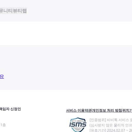
뮤니티
뷰티랩
요
책임자 신정인
서비스 이용약관
개인정보 처리 방침
위치기
[인증범위] 바비톡 서비스 
11층
(심사받지 않은 물리적 인프
[유효기간] 2024.02.07 ~ 20