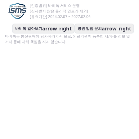
[인증범위] 바비톡 서비스 운영
(심사받지 않은 물리적 인프라 제외)
[유효기간] 2024.02.07 ~ 2027.02.06
arrow_right
arrow_right
바비톡 알아보기
병원 입점 문의
바비톡은 통신판매의 당사자가 아니므로, 의료기관이 등록한 시/수술 정보 및
거래 등에 대해 책임을 지지 않습니다.