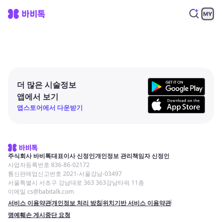
더 많은 시술정보
앱에서 보기
앱스토어에서 다운받기
주식회사 바비톡
대표이사 신정인
개인정보 관리책임자 신정인
사업자등록번호 836-86-02172
통신판매업신고번호 2021-서울강남-03497
서울특별시 서초구 강남대로 363 363강남타워 11층
이메일 cs@babitalk.com
서비스 이용약관
개인정보 처리 방침
위치기반 서비스 이용약관
명예훼손 게시중단 요청