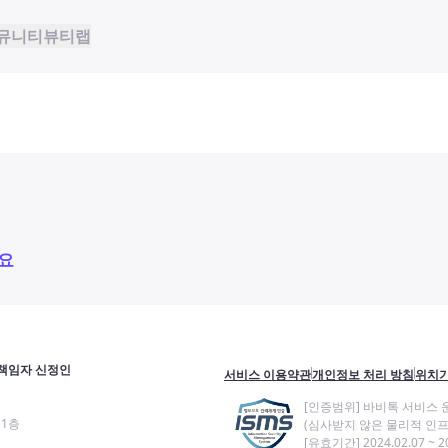
뮤니티
뷰티랩
요
책임자 신정인
서비스 이용약관
개인정보 처리 방침
위치기
[인증범위] 바비톡 서비스 
11층
(심사받지 않은 물리적 인프
[유효기간] 2024.02.07 ~ 20