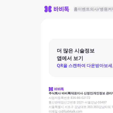
홈
이벤트
의사/병원
커
더 많은 시술정보
앱에서 보기
QR을 스캔하여 다운받아보세
주식회사 바비톡
대표이사 신정인
개인정보 관리
사업자등록번호 836-86-02172
통신판매업신고번호 2021-서울강남-03497
서울특별시 서초구 강남대로 363 363강남타워 
이메일 cs@babitalk.com