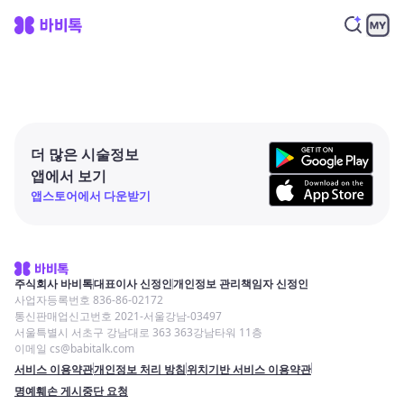
더 많은 시술정보
앱에서 보기
앱스토어에서 다운받기
주식회사 바비톡
대표이사 신정인
개인정보 관리책임자 신정인
사업자등록번호 836-86-02172
통신판매업신고번호 2021-서울강남-03497
서울특별시 서초구 강남대로 363 363강남타워 11층
이메일 cs@babitalk.com
서비스 이용약관
개인정보 처리 방침
위치기반 서비스 이용약관
명예훼손 게시중단 요청