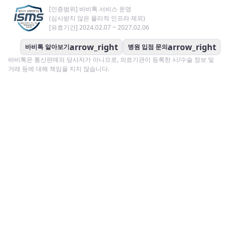
[인증범위] 바비톡 서비스 운영
(심사받지 않은 물리적 인프라 제외)
[유효기간] 2024.02.07 ~ 2027.02.06
arrow_right
arrow_right
바비톡 알아보기
병원 입점 문의
바비톡은 통신판매의 당사자가 아니므로, 의료기관이 등록한 시/수술 정보 및
거래 등에 대해 책임을 지지 않습니다.