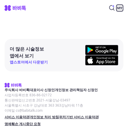
더 많은 시술정보
앱에서 보기
앱스토어에서 다운받기
주식회사 바비톡
대표이사 신정인
개인정보 관리책임자 신정인
사업자등록번호 836-86-02172
통신판매업신고번호 2021-서울강남-03497
서울특별시 서초구 강남대로 363 363강남타워 11층
이메일 cs@babitalk.com
서비스 이용약관
개인정보 처리 방침
위치기반 서비스 이용약관
명예훼손 게시중단 요청