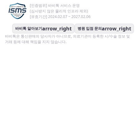
[인증범위] 바비톡 서비스 운영
(심사받지 않은 물리적 인프라 제외)
[유효기간] 2024.02.07 ~ 2027.02.06
arrow_right
arrow_right
바비톡 알아보기
병원 입점 문의
바비톡은 통신판매의 당사자가 아니므로, 의료기관이 등록한 시/수술 정보 및
거래 등에 대해 책임을 지지 않습니다.