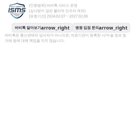
[인증범위] 바비톡 서비스 운영
(심사받지 않은 물리적 인프라 제외)
[유효기간] 2024.02.07 ~ 2027.02.06
arrow_right
arrow_right
바비톡 알아보기
병원 입점 문의
바비톡은 통신판매의 당사자가 아니므로, 의료기관이 등록한 시/수술 정보 및
거래 등에 대해 책임을 지지 않습니다.