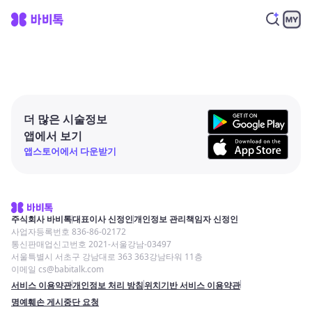
더 많은 시술정보
앱에서 보기
앱스토어에서 다운받기
주식회사 바비톡
대표이사 신정인
개인정보 관리책임자 신정인
사업자등록번호 836-86-02172
통신판매업신고번호 2021-서울강남-03497
서울특별시 서초구 강남대로 363 363강남타워 11층
이메일 cs@babitalk.com
서비스 이용약관
개인정보 처리 방침
위치기반 서비스 이용약관
명예훼손 게시중단 요청