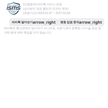
[인증범위] 바비톡 서비스 운영
(심사받지 않은 물리적 인프라 제외)
[유효기간] 2024.02.07 ~ 2027.02.06
arrow_right
arrow_right
바비톡 알아보기
병원 입점 문의
바비톡은 통신판매의 당사자가 아니므로, 의료기관이 등록한 시/수술 정보 및
거래 등에 대해 책임을 지지 않습니다.