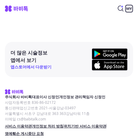
더 많은 시술정보
앱에서 보기
앱스토어에서 다운받기
주식회사 바비톡
대표이사 신정인
개인정보 관리책임자 신정인
사업자등록번호 836-86-02172
통신판매업신고번호 2021-서울강남-03497
서울특별시 서초구 강남대로 363 363강남타워 11층
이메일 cs@babitalk.com
서비스 이용약관
개인정보 처리 방침
위치기반 서비스 이용약관
명예훼손 게시중단 요청