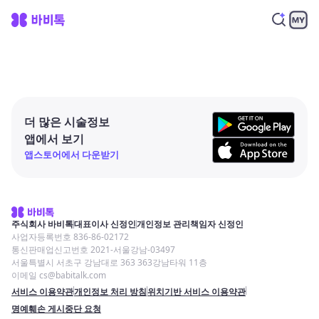
더 많은 시술정보
앱에서 보기
앱스토어에서 다운받기
주식회사 바비톡
대표이사 신정인
개인정보 관리책임자 신정인
사업자등록번호 836-86-02172
통신판매업신고번호 2021-서울강남-03497
서울특별시 서초구 강남대로 363 363강남타워 11층
이메일 cs@babitalk.com
서비스 이용약관
개인정보 처리 방침
위치기반 서비스 이용약관
명예훼손 게시중단 요청