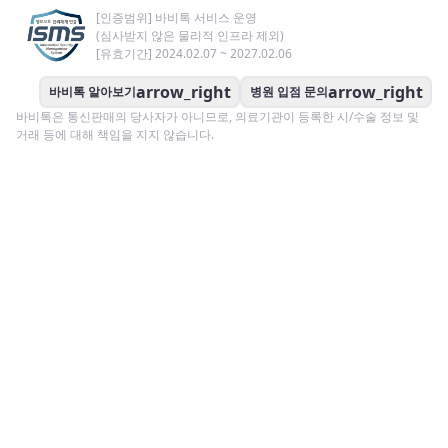
[인증범위] 바비톡 서비스 운영
(심사받지 않은 물리적 인프라 제외)
[유효기간] 2024.02.07 ~ 2027.02.06
arrow_right
arrow_right
바비톡 알아보기
병원 입점 문의
바비톡은 통신판매의 당사자가 아니므로, 의료기관이 등록한 시/수술 정보 및
거래 등에 대해 책임을 지지 않습니다.