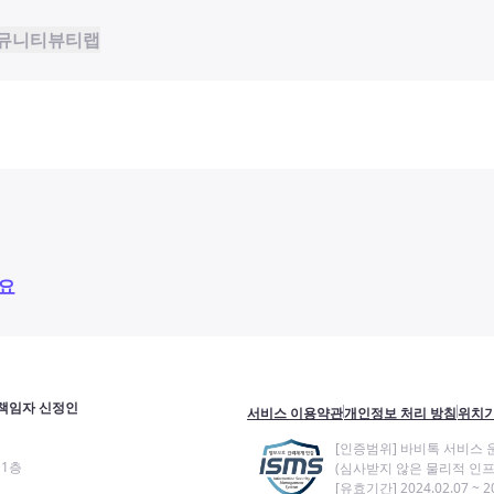
뮤니티
뷰티랩
요
책임자 신정인
서비스 이용약관
개인정보 처리 방침
위치기
[인증범위] 바비톡 서비스 
11층
(심사받지 않은 물리적 인프
[유효기간] 2024.02.07 ~ 20