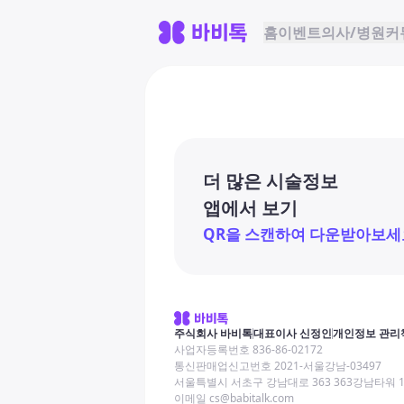
홈
이벤트
의사/병원
커
더 많은 시술정보
앱에서 보기
QR을 스캔하여 다운받아보세
주식회사 바비톡
대표이사 신정인
개인정보 관리
사업자등록번호 836-86-02172
통신판매업신고번호 2021-서울강남-03497
서울특별시 서초구 강남대로 363 363강남타워 
이메일 cs@babitalk.com