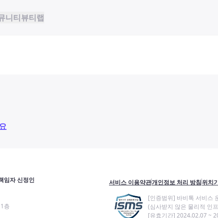
뮤니티
뷰티랩
요
책임자 신정인
서비스 이용약관
개인정보 처리 방침
위치기
[인증범위] 바비톡 서비스 
11층
(심사받지 않은 물리적 인프
[유효기간] 2024.02.07 ~ 20