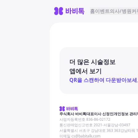
홈
이벤트
의사/병원
커
더 많은 시술정보
앱에서 보기
QR을 스캔하여 다운받아보세
주식회사 바비톡
대표이사 신정인
개인정보 관리
사업자등록번호 836-86-02172
통신판매업신고번호 2021-서울강남-03497
서울특별시 서초구 강남대로 363 363강남타워 
이메일 cs@babitalk.com