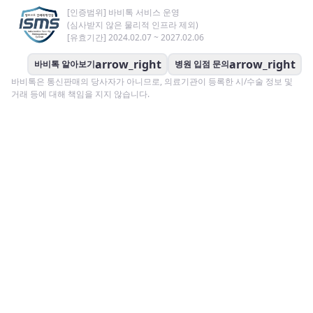
[인증범위] 바비톡 서비스 운영
(심사받지 않은 물리적 인프라 제외)
[유효기간] 2024.02.07 ~ 2027.02.06
arrow_right
arrow_right
바비톡 알아보기
병원 입점 문의
바비톡은 통신판매의 당사자가 아니므로, 의료기관이 등록한 시/수술 정보 및
거래 등에 대해 책임을 지지 않습니다.