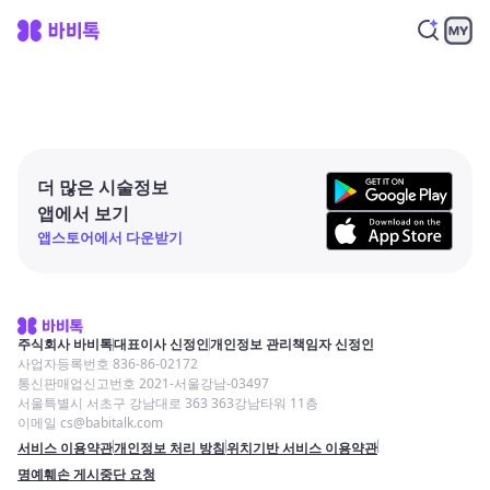
더 많은 시술정보
앱에서 보기
앱스토어에서 다운받기
주식회사 바비톡
대표이사 신정인
개인정보 관리책임자 신정인
사업자등록번호 836-86-02172
통신판매업신고번호 2021-서울강남-03497
서울특별시 서초구 강남대로 363 363강남타워 11층
이메일 cs@babitalk.com
서비스 이용약관
개인정보 처리 방침
위치기반 서비스 이용약관
명예훼손 게시중단 요청