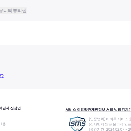
뮤니티
뷰티랩
요
책임자 신정인
서비스 이용약관
개인정보 처리 방침
위치기
[인증범위] 바비톡 서비스 
11층
(심사받지 않은 물리적 인프
[유효기간] 2024.02.07 ~ 20