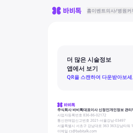
홈
이벤트
의사/병원
커
더 많은 시술정보
앱에서 보기
QR을 스캔하여 다운받아보세
주식회사 바비톡
대표이사 신정인
개인정보 관리
사업자등록번호 836-86-02172
통신판매업신고번호 2021-서울강남-03497
서울특별시 서초구 강남대로 363 363강남타워 
이메일 cs@babitalk.com