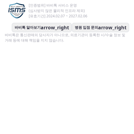
[인증범위] 바비톡 서비스 운영
(심사받지 않은 물리적 인프라 제외)
[유효기간] 2024.02.07 ~ 2027.02.06
arrow_right
arrow_right
바비톡 알아보기
병원 입점 문의
바비톡은 통신판매의 당사자가 아니므로, 의료기관이 등록한 시/수술 정보 및
거래 등에 대해 책임을 지지 않습니다.