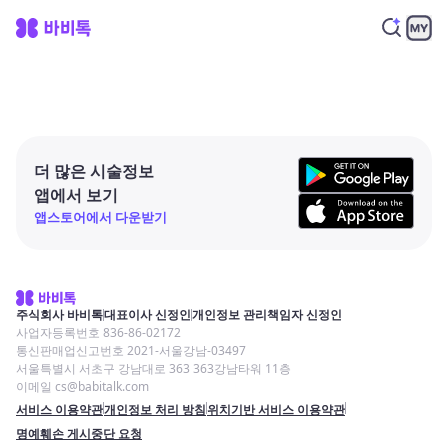
더 많은 시술정보
앱에서 보기
앱스토어에서 다운받기
주식회사 바비톡
대표이사 신정인
개인정보 관리책임자 신정인
사업자등록번호 836-86-02172
통신판매업신고번호 2021-서울강남-03497
서울특별시 서초구 강남대로 363 363강남타워 11층
이메일 cs@babitalk.com
서비스 이용약관
개인정보 처리 방침
위치기반 서비스 이용약관
명예훼손 게시중단 요청