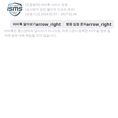
[인증범위] 바비톡 서비스 운영
(심사받지 않은 물리적 인프라 제외)
[유효기간] 2024.02.07 ~ 2027.02.06
arrow_right
arrow_right
바비톡 알아보기
병원 입점 문의
바비톡은 통신판매의 당사자가 아니므로, 의료기관이 등록한 시/수술 정보 및
거래 등에 대해 책임을 지지 않습니다.