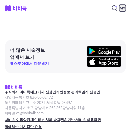
더 많은 시술정보
앱에서 보기
앱스토어에서 다운받기
주식회사 바비톡
대표이사 신정인
개인정보 관리책임자 신정인
사업자등록번호 836-86-02172
통신판매업신고번호 2021-서울강남-03497
서울특별시 서초구 강남대로 363 363강남타워 11층
이메일 cs@babitalk.com
서비스 이용약관
개인정보 처리 방침
위치기반 서비스 이용약관
명예훼손 게시중단 요청