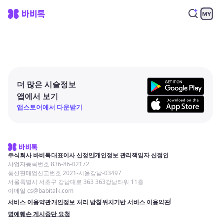
더 많은 시술정보
앱에서 보기
앱스토어에서 다운받기
주식회사 바비톡
대표이사 신정인
개인정보 관리책임자 신정인
사업자등록번호 836-86-02172
통신판매업신고번호 2021-서울강남-03497
서울특별시 서초구 강남대로 363 363강남타워 11층
이메일 cs@babitalk.com
서비스 이용약관
개인정보 처리 방침
위치기반 서비스 이용약관
명예훼손 게시중단 요청