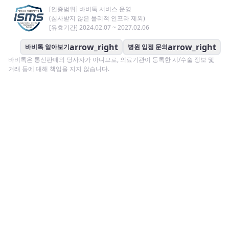
[인증범위] 바비톡 서비스 운영
(심사받지 않은 물리적 인프라 제외)
[유효기간] 2024.02.07 ~ 2027.02.06
arrow_right
arrow_right
바비톡 알아보기
병원 입점 문의
바비톡은 통신판매의 당사자가 아니므로, 의료기관이 등록한 시/수술 정보 및
거래 등에 대해 책임을 지지 않습니다.