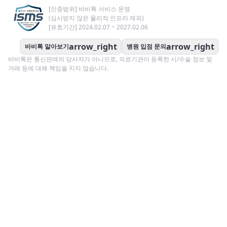
[인증범위] 바비톡 서비스 운영
(심사받지 않은 물리적 인프라 제외)
[유효기간] 2024.02.07 ~ 2027.02.06
arrow_right
arrow_right
바비톡 알아보기
병원 입점 문의
바비톡은 통신판매의 당사자가 아니므로, 의료기관이 등록한 시/수술 정보 및
거래 등에 대해 책임을 지지 않습니다.