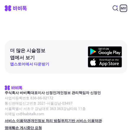
더 많은 시술정보
앱에서 보기
앱스토어에서 다운받기
주식회사 바비톡
대표이사 신정인
개인정보 관리책임자 신정인
사업자등록번호 836-86-02172
통신판매업신고번호 2021-서울강남-03497
서울특별시 서초구 강남대로 363 363강남타워 11층
이메일 cs@babitalk.com
서비스 이용약관
개인정보 처리 방침
위치기반 서비스 이용약관
명예훼손 게시중단 요청