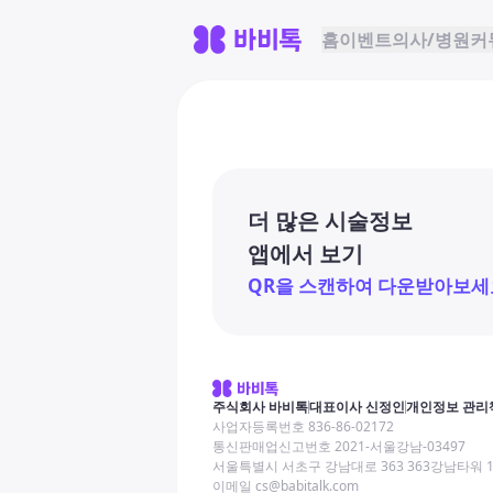
홈
이벤트
의사/병원
커
더 많은 시술정보
앱에서 보기
QR을 스캔하여 다운받아보세
주식회사 바비톡
대표이사 신정인
개인정보 관리
사업자등록번호 836-86-02172
통신판매업신고번호 2021-서울강남-03497
서울특별시 서초구 강남대로 363 363강남타워 
이메일 cs@babitalk.com