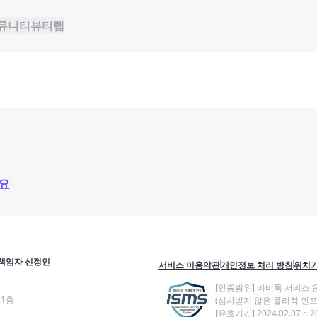
뮤니티
뷰티랩
요
책임자 신정인
서비스 이용약관
개인정보 처리 방침
위치기
[인증범위] 바비톡 서비스 
11층
(심사받지 않은 물리적 인프
[유효기간] 2024.02.07 ~ 20