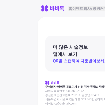
홈
이벤트
의사/병원
커
더 많은 시술정보
앱에서 보기
QR을 스캔하여 다운받아보세
주식회사 바비톡
대표이사 신정인
개인정보 관리
사업자등록번호 836-86-02172
통신판매업신고번호 2021-서울강남-03497
서울특별시 서초구 강남대로 363 363강남타워 
이메일 cs@babitalk.com