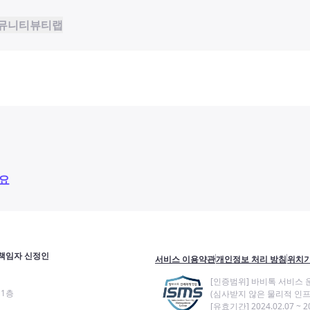
뮤니티
뷰티랩
요
책임자 신정인
서비스 이용약관
개인정보 처리 방침
위치기
[인증범위] 바비톡 서비스 
11층
(심사받지 않은 물리적 인프
[유효기간] 2024.02.07 ~ 20