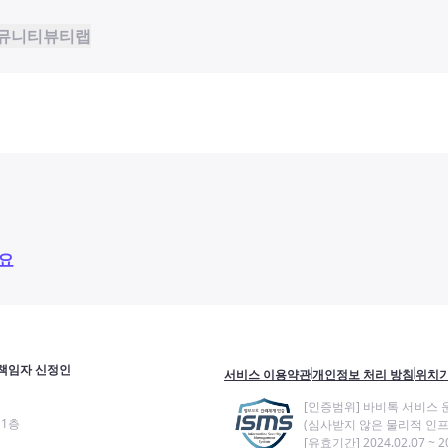
뮤니티
뷰티랩
요
책임자 신정인
서비스 이용약관
개인정보 처리 방침
위치기
[인증범위] 바비톡 서비스 
11층
(심사받지 않은 물리적 인프
[유효기간] 2024.02.07 ~ 20