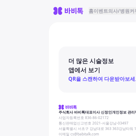
홈
이벤트
의사/병원
커
더 많은 시술정보
앱에서 보기
QR을 스캔하여 다운받아보세
주식회사 바비톡
대표이사 신정인
개인정보 관리
사업자등록번호 836-86-02172
통신판매업신고번호 2021-서울강남-03497
서울특별시 서초구 강남대로 363 363강남타워 
이메일 cs@babitalk.com