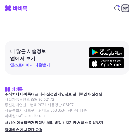
더 많은 시술정보
앱에서 보기
앱스토어에서 다운받기
주식회사 바비톡
대표이사 신정인
개인정보 관리책임자 신정인
사업자등록번호 836-86-02172
통신판매업신고번호 2021-서울강남-03497
서울특별시 서초구 강남대로 363 363강남타워 11층
이메일 cs@babitalk.com
서비스 이용약관
개인정보 처리 방침
위치기반 서비스 이용약관
명예훼손 게시중단 요청