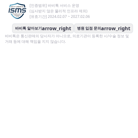
[인증범위] 바비톡 서비스 운영
(심사받지 않은 물리적 인프라 제외)
[유효기간] 2024.02.07 ~ 2027.02.06
arrow_right
arrow_right
바비톡 알아보기
병원 입점 문의
바비톡은 통신판매의 당사자가 아니므로, 의료기관이 등록한 시/수술 정보 및
거래 등에 대해 책임을 지지 않습니다.