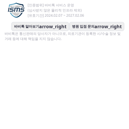
[인증범위] 바비톡 서비스 운영
(심사받지 않은 물리적 인프라 제외)
[유효기간] 2024.02.07 ~ 2027.02.06
arrow_right
arrow_right
바비톡 알아보기
병원 입점 문의
바비톡은 통신판매의 당사자가 아니므로, 의료기관이 등록한 시/수술 정보 및
거래 등에 대해 책임을 지지 않습니다.