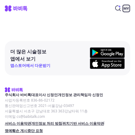
더 많은 시술정보
앱에서 보기
앱스토어에서 다운받기
주식회사 바비톡
대표이사 신정인
개인정보 관리책임자 신정인
사업자등록번호 836-86-02172
통신판매업신고번호 2021-서울강남-03497
서울특별시 서초구 강남대로 363 363강남타워 11층
이메일 cs@babitalk.com
서비스 이용약관
개인정보 처리 방침
위치기반 서비스 이용약관
명예훼손 게시중단 요청