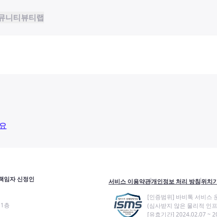
뮤니티
뷰티랩
요
책임자 신정인
서비스 이용약관
개인정보 처리 방침
위치기
[인증범위] 바비톡 서비스 
11층
(심사받지 않은 물리적 인프
[유효기간] 2024.02.07 ~ 20