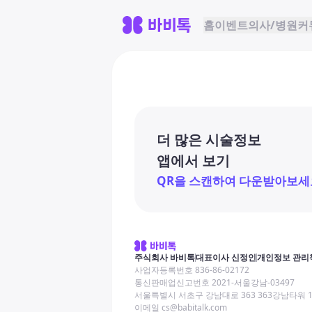
홈
이벤트
의사/병원
커
더 많은 시술정보
앱에서 보기
QR을 스캔하여 다운받아보세
주식회사 바비톡
대표이사 신정인
개인정보 관리
사업자등록번호 836-86-02172
통신판매업신고번호 2021-서울강남-03497
서울특별시 서초구 강남대로 363 363강남타워 
이메일 cs@babitalk.com