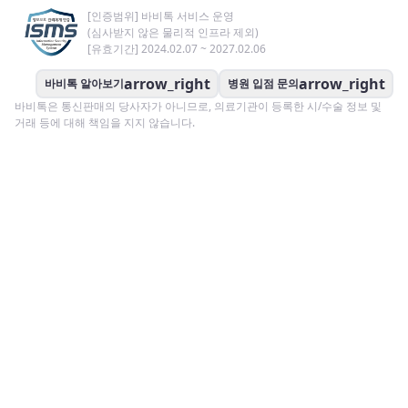
[인증범위] 바비톡 서비스 운영
(심사받지 않은 물리적 인프라 제외)
[유효기간] 2024.02.07 ~ 2027.02.06
arrow_right
arrow_right
바비톡 알아보기
병원 입점 문의
바비톡은 통신판매의 당사자가 아니므로, 의료기관이 등록한 시/수술 정보 및
거래 등에 대해 책임을 지지 않습니다.