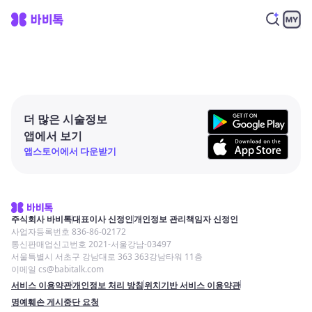
더 많은 시술정보
앱에서 보기
앱스토어에서 다운받기
주식회사 바비톡
대표이사 신정인
개인정보 관리책임자 신정인
사업자등록번호 836-86-02172
통신판매업신고번호 2021-서울강남-03497
서울특별시 서초구 강남대로 363 363강남타워 11층
이메일 cs@babitalk.com
서비스 이용약관
개인정보 처리 방침
위치기반 서비스 이용약관
명예훼손 게시중단 요청