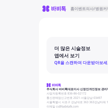
홈
이벤트
의사/병원
커
더 많은 시술정보
앱에서 보기
QR을 스캔하여 다운받아보세
주식회사 바비톡
대표이사 신정인
개인정보 관리
사업자등록번호 836-86-02172
통신판매업신고번호 2021-서울강남-03497
서울특별시 서초구 강남대로 363 363강남타워 
이메일 cs@babitalk.com