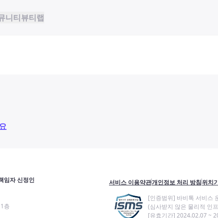
뮤니티
뷰티랩
요
책임자 신정인
서비스 이용약관
개인정보 처리 방침
위치기
[인증범위] 바비톡 서비스 
11층
(심사받지 않은 물리적 인프
[유효기간] 2024.02.07 ~ 20