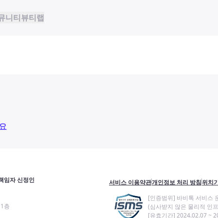
뮤니티
뷰티랩
요
책임자 신정인
서비스 이용약관
개인정보 처리 방침
위치기
[인증범위] 바비톡 서비스 
11층
(심사받지 않은 물리적 인프
[유효기간] 2024.02.07 ~ 20