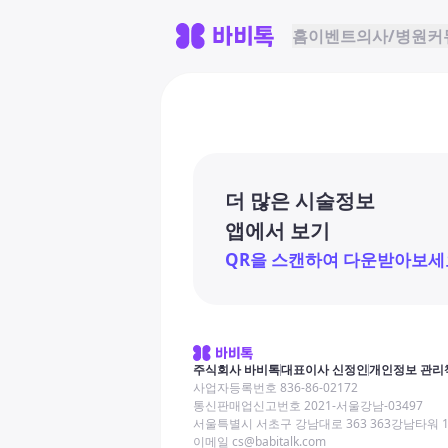
홈
이벤트
의사/병원
커
더 많은 시술정보
앱에서 보기
QR을 스캔하여 다운받아보세
주식회사 바비톡
대표이사 신정인
개인정보 관리
사업자등록번호 836-86-02172
통신판매업신고번호 2021-서울강남-03497
서울특별시 서초구 강남대로 363 363강남타워 
이메일 cs@babitalk.com