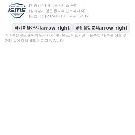
[인증범위] 바비톡 서비스 운영
(심사받지 않은 물리적 인프라 제외)
[유효기간] 2024.02.07 ~ 2027.02.06
arrow_right
arrow_right
바비톡 알아보기
병원 입점 문의
바비톡은 통신판매의 당사자가 아니므로, 의료기관이 등록한 시/수술 정보 및
거래 등에 대해 책임을 지지 않습니다.