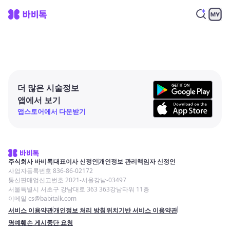
더 많은 시술정보
앱에서 보기
앱스토어에서 다운받기
주식회사 바비톡
대표이사 신정인
개인정보 관리책임자 신정인
사업자등록번호 836-86-02172
통신판매업신고번호 2021-서울강남-03497
서울특별시 서초구 강남대로 363 363강남타워 11층
이메일 cs@babitalk.com
서비스 이용약관
개인정보 처리 방침
위치기반 서비스 이용약관
명예훼손 게시중단 요청