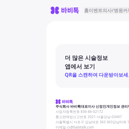
홈
이벤트
의사/병원
커
더 많은 시술정보
앱에서 보기
QR을 스캔하여 다운받아보세
주식회사 바비톡
대표이사 신정인
개인정보 관리
사업자등록번호 836-86-02172
통신판매업신고번호 2021-서울강남-03497
서울특별시 서초구 강남대로 363 363강남타워 
이메일 cs@babitalk.com