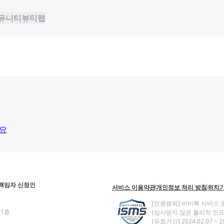
뮤니티
뷰티랩
요
책임자 신정인
서비스 이용약관
개인정보 처리 방침
위치기
[인증범위] 바비톡 서비스 
11층
(심사받지 않은 물리적 인프
[유효기간] 2024.02.07 ~ 20