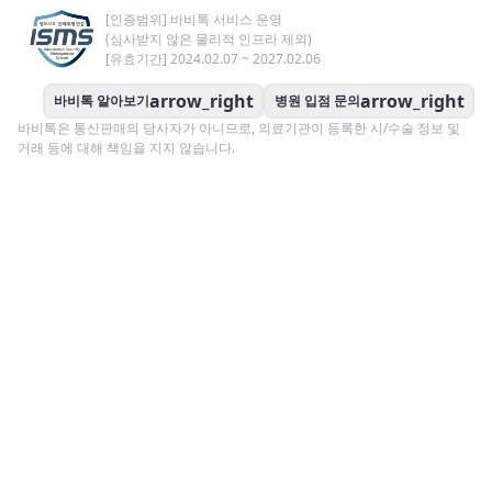
[인증범위] 바비톡 서비스 운영
(심사받지 않은 물리적 인프라 제외)
[유효기간] 2024.02.07 ~ 2027.02.06
arrow_right
arrow_right
바비톡 알아보기
병원 입점 문의
바비톡은 통신판매의 당사자가 아니므로, 의료기관이 등록한 시/수술 정보 및
거래 등에 대해 책임을 지지 않습니다.