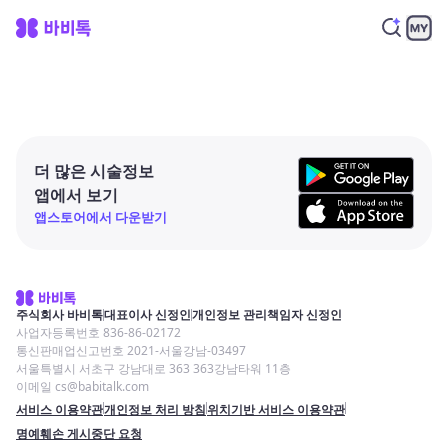
더 많은 시술정보
앱에서 보기
앱스토어에서 다운받기
주식회사 바비톡
대표이사 신정인
개인정보 관리책임자 신정인
사업자등록번호 836-86-02172
통신판매업신고번호 2021-서울강남-03497
서울특별시 서초구 강남대로 363 363강남타워 11층
이메일 cs@babitalk.com
서비스 이용약관
개인정보 처리 방침
위치기반 서비스 이용약관
명예훼손 게시중단 요청