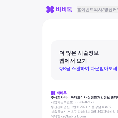
홈
이벤트
의사/병원
커
더 많은 시술정보
앱에서 보기
QR을 스캔하여 다운받아보세
주식회사 바비톡
대표이사 신정인
개인정보 관리
사업자등록번호 836-86-02172
통신판매업신고번호 2021-서울강남-03497
서울특별시 서초구 강남대로 363 363강남타워 
이메일 cs@babitalk.com