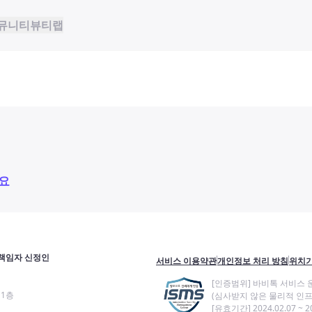
뮤니티
뷰티랩
요
책임자 신정인
서비스 이용약관
개인정보 처리 방침
위치기
[인증범위] 바비톡 서비스 
11층
(심사받지 않은 물리적 인프
[유효기간] 2024.02.07 ~ 20