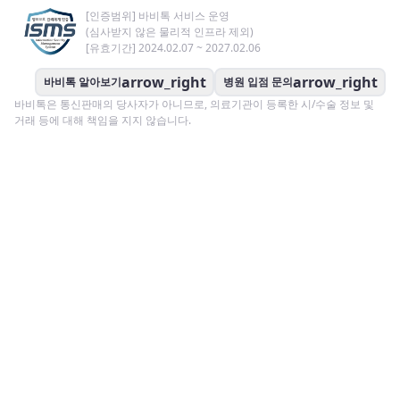
[인증범위] 바비톡 서비스 운영
(심사받지 않은 물리적 인프라 제외)
[유효기간] 2024.02.07 ~ 2027.02.06
arrow_right
arrow_right
바비톡 알아보기
병원 입점 문의
바비톡은 통신판매의 당사자가 아니므로, 의료기관이 등록한 시/수술 정보 및
거래 등에 대해 책임을 지지 않습니다.