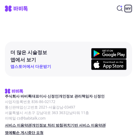
더 많은 시술정보
앱에서 보기
앱스토어에서 다운받기
주식회사 바비톡
대표이사 신정인
개인정보 관리책임자 신정인
사업자등록번호 836-86-02172
통신판매업신고번호 2021-서울강남-03497
서울특별시 서초구 강남대로 363 363강남타워 11층
이메일 cs@babitalk.com
서비스 이용약관
개인정보 처리 방침
위치기반 서비스 이용약관
명예훼손 게시중단 요청