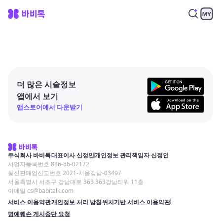
더 많은 시술정보
앱에서 보기
앱스토어에서 다운받기
주식회사 바비톡
대표이사 신정인
개인정보 관리책임자 신정인
사업자등록번호 836-86-02172
통신판매업신고번호 2021-서울강남-03497
서울특별시 서초구 강남대로 363 363강남타워 11층
이메일 cs@babitalk.com
서비스 이용약관
개인정보 처리 방침
위치기반 서비스 이용약관
명예훼손 게시중단 요청