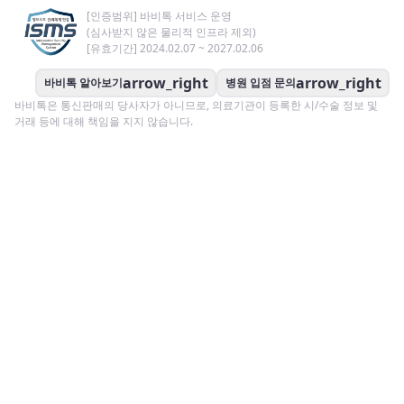
[인증범위] 바비톡 서비스 운영
(심사받지 않은 물리적 인프라 제외)
[유효기간] 2024.02.07 ~ 2027.02.06
arrow_right
arrow_right
바비톡 알아보기
병원 입점 문의
바비톡은 통신판매의 당사자가 아니므로, 의료기관이 등록한 시/수술 정보 및
거래 등에 대해 책임을 지지 않습니다.