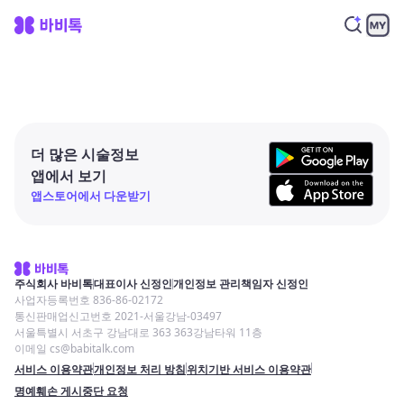
더 많은 시술정보
앱에서 보기
앱스토어에서 다운받기
주식회사 바비톡
대표이사 신정인
개인정보 관리책임자 신정인
사업자등록번호 836-86-02172
통신판매업신고번호 2021-서울강남-03497
서울특별시 서초구 강남대로 363 363강남타워 11층
이메일 cs@babitalk.com
서비스 이용약관
개인정보 처리 방침
위치기반 서비스 이용약관
명예훼손 게시중단 요청