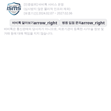
[인증범위] 바비톡 서비스 운영
(심사받지 않은 물리적 인프라 제외)
[유효기간] 2024.02.07 ~ 2027.02.06
arrow_right
arrow_right
바비톡 알아보기
병원 입점 문의
바비톡은 통신판매의 당사자가 아니므로, 의료기관이 등록한 시/수술 정보 및
거래 등에 대해 책임을 지지 않습니다.