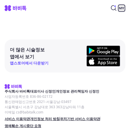
더 많은 시술정보
앱에서 보기
앱스토어에서 다운받기
주식회사 바비톡
대표이사 신정인
개인정보 관리책임자 신정인
사업자등록번호 836-86-02172
통신판매업신고번호 2021-서울강남-03497
서울특별시 서초구 강남대로 363 363강남타워 11층
이메일 cs@babitalk.com
서비스 이용약관
개인정보 처리 방침
위치기반 서비스 이용약관
명예훼손 게시중단 요청