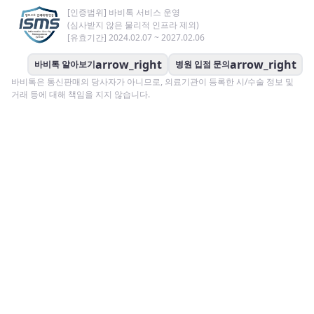
[인증범위] 바비톡 서비스 운영
(심사받지 않은 물리적 인프라 제외)
[유효기간] 2024.02.07 ~ 2027.02.06
arrow_right
arrow_right
바비톡 알아보기
병원 입점 문의
바비톡은 통신판매의 당사자가 아니므로, 의료기관이 등록한 시/수술 정보 및
거래 등에 대해 책임을 지지 않습니다.