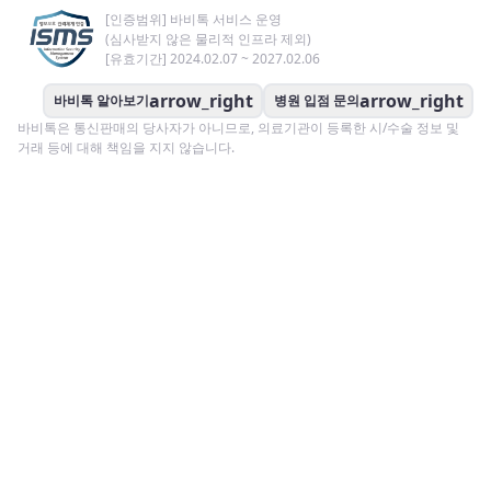
[인증범위] 바비톡 서비스 운영
(심사받지 않은 물리적 인프라 제외)
[유효기간] 2024.02.07 ~ 2027.02.06
arrow_right
arrow_right
바비톡 알아보기
병원 입점 문의
바비톡은 통신판매의 당사자가 아니므로, 의료기관이 등록한 시/수술 정보 및
거래 등에 대해 책임을 지지 않습니다.