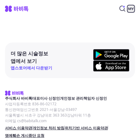
더 많은 시술정보
앱에서 보기
앱스토어에서 다운받기
주식회사 바비톡
대표이사 신정인
개인정보 관리책임자 신정인
사업자등록번호 836-86-02172
통신판매업신고번호 2021-서울강남-03497
서울특별시 서초구 강남대로 363 363강남타워 11층
이메일 cs@babitalk.com
서비스 이용약관
개인정보 처리 방침
위치기반 서비스 이용약관
명예훼손 게시중단 요청