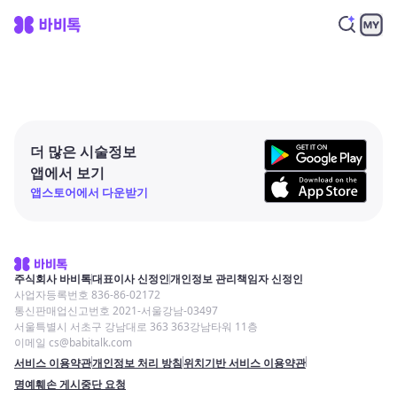
더 많은 시술정보
앱에서 보기
앱스토어에서 다운받기
주식회사 바비톡
대표이사 신정인
개인정보 관리책임자 신정인
사업자등록번호 836-86-02172
통신판매업신고번호 2021-서울강남-03497
서울특별시 서초구 강남대로 363 363강남타워 11층
이메일 cs@babitalk.com
서비스 이용약관
개인정보 처리 방침
위치기반 서비스 이용약관
명예훼손 게시중단 요청