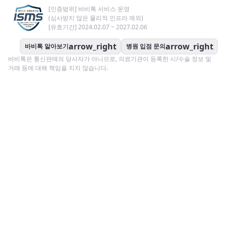
[인증범위] 바비톡 서비스 운영
(심사받지 않은 물리적 인프라 제외)
[유효기간] 2024.02.07 ~ 2027.02.06
arrow_right
arrow_right
바비톡 알아보기
병원 입점 문의
바비톡은 통신판매의 당사자가 아니므로, 의료기관이 등록한 시/수술 정보 및
거래 등에 대해 책임을 지지 않습니다.