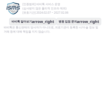
[인증범위] 바비톡 서비스 운영
(심사받지 않은 물리적 인프라 제외)
[유효기간] 2024.02.07 ~ 2027.02.06
arrow_right
arrow_right
바비톡 알아보기
병원 입점 문의
바비톡은 통신판매의 당사자가 아니므로, 의료기관이 등록한 시/수술 정보 및
거래 등에 대해 책임을 지지 않습니다.