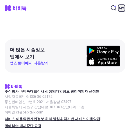
더 많은 시술정보
앱에서 보기
앱스토어에서 다운받기
주식회사 바비톡
대표이사 신정인
개인정보 관리책임자 신정인
사업자등록번호 836-86-02172
통신판매업신고번호 2021-서울강남-03497
서울특별시 서초구 강남대로 363 363강남타워 11층
이메일 cs@babitalk.com
서비스 이용약관
개인정보 처리 방침
위치기반 서비스 이용약관
명예훼손 게시중단 요청