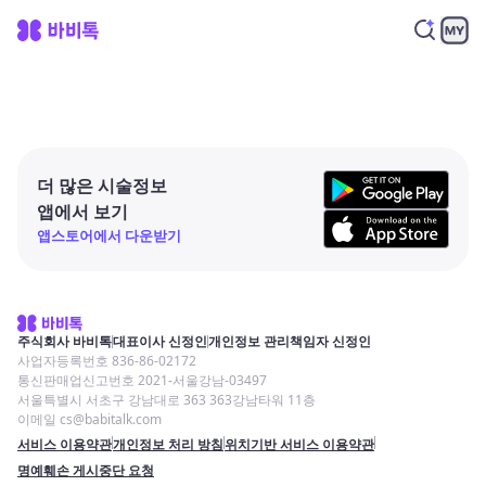
더 많은 시술정보
앱에서 보기
앱스토어에서 다운받기
주식회사 바비톡
대표이사 신정인
개인정보 관리책임자 신정인
사업자등록번호 836-86-02172
통신판매업신고번호 2021-서울강남-03497
서울특별시 서초구 강남대로 363 363강남타워 11층
이메일 cs@babitalk.com
서비스 이용약관
개인정보 처리 방침
위치기반 서비스 이용약관
명예훼손 게시중단 요청