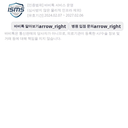
[인증범위] 바비톡 서비스 운영
(심사받지 않은 물리적 인프라 제외)
[유효기간] 2024.02.07 ~ 2027.02.06
arrow_right
arrow_right
바비톡 알아보기
병원 입점 문의
바비톡은 통신판매의 당사자가 아니므로, 의료기관이 등록한 시/수술 정보 및
거래 등에 대해 책임을 지지 않습니다.